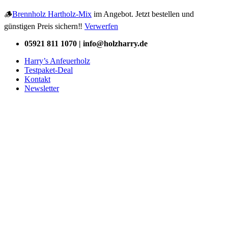
🪵
Brennholz Hartholz-Mix
im Angebot. Jetzt bestellen und
günstigen Preis sichern‼️
Verwerfen
Zum
05921 811 1070 | info@holzharry.de
Inhalt
Harry’s Anfeuerholz
springen
Testpaket-Deal
Kontakt
Newsletter