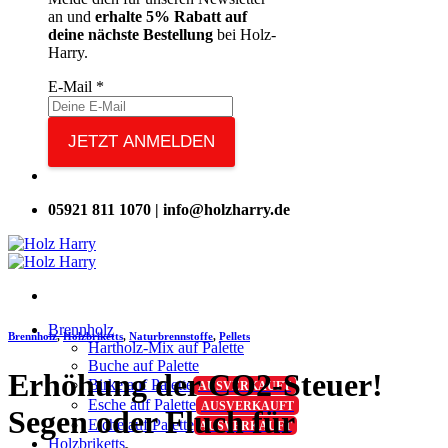
an und
erhalte 5% Rabatt auf
deine nächste Bestellung
bei Holz-
Harry.
E-Mail
*
JETZT ANMELDEN
05921 811 1070 | info@holzharry.de
Brennholz
Brennholz
,
Holzbriketts
,
Naturbrennstoffe
,
Pellets
Hartholz-Mix auf Palette
Buche auf Palette
Erhöhung der CO2-Steuer!
Birke auf Palette
Esche auf Palette
Segen oder Fluch für
Eiche auf Palette
Holzbriketts