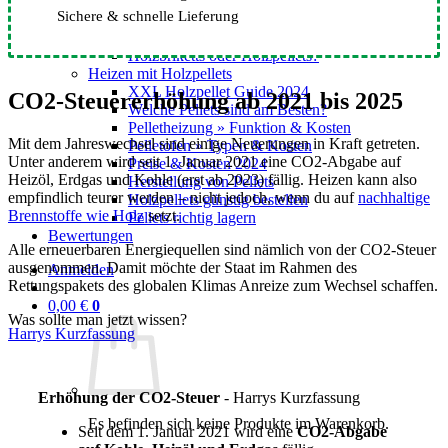
Preise & Kosten 2024
Sichere & schnelle Lieferung
Günstige Holzbriketts
Holzbriketts im Vergleich
Holzbriketts oder Holzpellets?
Heizen mit Holzpellets
XXL Holzpellet Guide 2024
CO2-Steuererhöhung ab 2021 bis 2025
Welche Pellets sind am Besten?
Pelletheizung » Funktion & Kosten
Mit dem Jahreswechsel sind einige Neuerungen in Kraft getreten.
Pelletofen » Typen & Kosten
Unter anderem wird seit 1. Januar 2021 eine CO2-Abgabe auf
Preise & Kosten 2024
Heizöl, Erdgas und Kohle (erst ab 2023) fällig. Heizen kann also
Herstellung von Pellets
empfindlich teurer werden – nicht jedoch, wenn du auf
nachhaltige
Holzpellets günstig bestellen
Brennstoffe wie Holz
setzt.
Pellets richtig lagern
Bewertungen
Alle erneuerbaren Energiequellen sind nämlich von der CO2-Steuer
ausgenommen. Damit möchte der Staat im Rahmen des
Anmelden
Rettungspakets des globalen Klimas Anreize zum Wechsel schaffen.
0,00
€
0
Was sollte man jetzt wissen?
Harrys Kurzfassung
Erhöhung der CO2-Steuer
- Harrys Kurzfassung
Es befinden sich keine Produkte im Warenkorb.
Seit dem 1. Januar 2021 wird eine
CO2-Abgabe