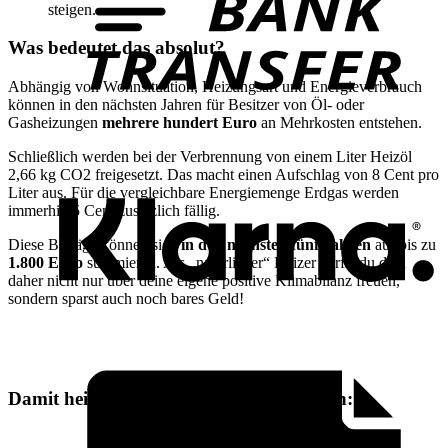
steigen.
Was bedeutet das absolut?
Abhängig von Wohnsituation, Heizungsart und Energieverbrauch
können in den nächsten Jahren für Besitzer von Öl- oder
Gasheizungen
mehrere hundert Euro
an Mehrkosten entstehen.
K
Schließlich werden bei der Verbrennung von einem Liter Heizöl
2,66 kg CO2 freigesetzt. Das macht einen Aufschlag von 8 Cent pro
Liter aus. Für die vergleichbare Energiemenge Erdgas werden
immerhin 5 Cent zusätzlich fällig.
Diese Beträge können sich
in den nächsten fünf Jahren
auf bis zu
1.800 Euro
summieren. Als „natürlicher“ Heizer darfst du dich
daher nicht nur über deine eigene positive Klimabilanz freuen,
sondern sparst auch noch bares Geld!
R
Damit heizen Harrys Kunden am liebsten: