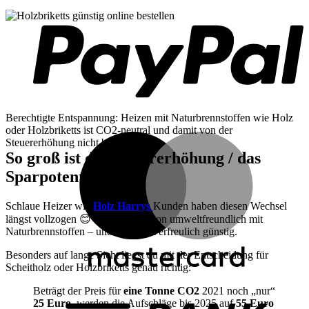
Berechtigte Entspannung: Heizen mit Naturbrennstoffen wie Holz
oder Holzbriketts ist CO2-neutral und damit von der
M
Steuererhöhung nicht betroffen.
So groß ist die Steuererhöhung / das
Sparpotential!
Schlaue Heizer wie
Holz Harrys
Kunden haben diesen Wechsel
längst vollzogen 😊 Sie heizen schon umweltfreundlich mit
Naturbrennstoffen – und vor allem erfreulich günstig.
Besonders auf lange Sicht liegst du mit der Entscheidung für
Scheitholz oder Holzbriketts genau richtig:
B
T
Beträgt der Preis für
eine Tonne CO2
2021 noch „nur“
25 Euro
, werden die Aufschläge bis 2025 auf
55 Euro