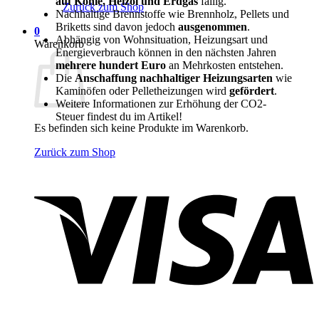
auf Kohle, Heizöl
und Erdgas
fällig.
Zurück zum Shop
Nachhaltige Brennstoffe wie Brennholz, Pellets und
Briketts sind davon jedoch
ausgenommen
.
0
Abhängig von Wohnsituation, Heizungsart und
Warenkorb
Energieverbrauch können in den nächsten Jahren
mehrere hundert Euro
an Mehrkosten entstehen.
Die
Anschaffung nachhaltiger Heizungsarten
wie
Kaminöfen oder Pelletheizungen wird
gefördert
.
Weitere Informationen zur Erhöhung der CO2-
Steuer findest du im Artikel!
Es befinden sich keine Produkte im Warenkorb.
Zurück zum Shop
V
P